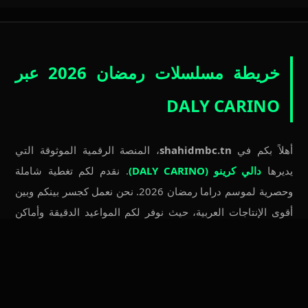
خريطة مسلسلات رمضان 2026 عبر
DALY CARINO
أهلاً بكم في
shahidmbc.tn
، المنصة الرقمية الموثوقة التي
يديرها
دالي كرينو (DALY CARINO)
. نقدم لكم تغطية شاملة
وحصرية لموسم دراما رمضان 2026. نحن نعمل كجسر بينكم وبين
أقوى الإنتاجات العربية، حيث نوفر لكم المواعيد الدقيقة وأماكن
العرض الرسمية لكل المسلسلات المنتظرة.
استعدوا لمشاهدة
مسلسل رأس الأفعى
الذي سيعرض على قناة
ON، و
مسلسل علي كلاي
عبر شاشة DMC، بالإضافة إلى العمل