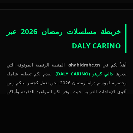
خريطة مسلسلات رمضان 2026 عبر
DALY CARINO
أهلاً بكم في
shahidmbc.tn
، المنصة الرقمية الموثوقة التي
يديرها
دالي كرينو (DALY CARINO)
. نقدم لكم تغطية شاملة
وحصرية لموسم دراما رمضان 2026. نحن نعمل كجسر بينكم وبين
أقوى الإنتاجات العربية، حيث نوفر لكم المواعيد الدقيقة وأماكن
العرض الرسمية لكل المسلسلات المنتظرة.
استعدوا لمشاهدة
مسلسل رأس الأفعى
الذي سيعرض على قناة
ON، و
مسلسل علي كلاي
عبر شاشة DMC، بالإضافة إلى العمل